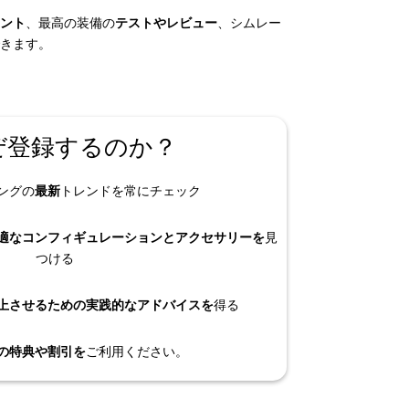
ント
、最高の装備の
テストやレビュー
、シムレー
きます。
ぜ登録するのか？
ングの
最新
トレンドを常にチェック
適なコンフィギュレーションとアクセサリーを
見
つける
向上させるための実践的なアドバイスを
得る
の特典や割引を
ご利用ください。