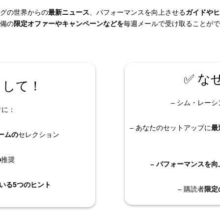
グの世界からの
最新ニュース
、パフォーマンスを向上させる
ガイドやヒ
備の
限定オファーやキャンペーンなどを
毎週メールで受け取ることがで
✅ な
として！
– シム・レーシ
ぐに：
– あなたのセットアップに
最
ームの
セレクション
の
推奨
– パフォーマンスを
いる5つのヒント
– 購読者
限定