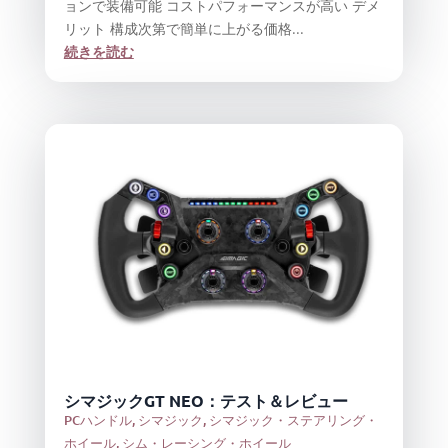
ョンで装備可能 コストパフォーマンスが高い デメ
リット 構成次第で簡単に上がる価格...
続きを読む
シマジックGT NEO：テスト＆レビュー
PCハンドル
,
シマジック
,
シマジック・ステアリング・
ホイール
,
シム・レーシング・ホイール