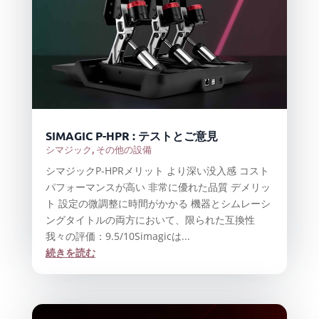
SIMAGIC P-HPR : テストとご意見
シマジック
,
その他の設備
シマジックP-HPRメリット より深い没入感 コスト
パフォーマンスが高い 非常に優れた品質 デメリッ
ト 設定の微調整に時間がかかる 機器とシムレーシ
ングタイトルの両方において、限られた互換性
我々の評価：9.5/10Simagicは...
続きを読む