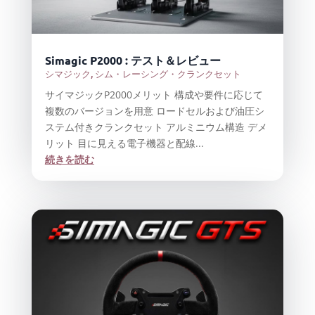
Simagic P2000 : テスト＆レビュー
シマジック
,
シム・レーシング・クランクセット
サイマジックP2000メリット 構成や要件に応じて
複数のバージョンを用意 ロードセルおよび油圧シ
ステム付きクランクセット アルミニウム構造 デメ
リット 目に見える電子機器と配線...
続きを読む