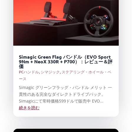
Simagic Green Flag バンドル（EVO Sport
9Nm + NeoX 330R + P700）：レビュー＆評
価
PCハンドル
,
シマジック
,
ステアリング・ホイール・ベ
ース
Simagic グリーンフラッグ・バンドル メリット 一
貫性のある完全なダイレクトドライブパック。
Simagicにて常時価格599ドルで販売中 EVO...
続きを読む