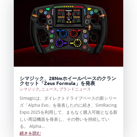
シマジック、28Nmホイールベースのクラン
クセット「Zeus Formula」を発表
シマジック
,
ニュース
,
ブランドニュース
Simagicは、ダイレクトドライブベースの新シリー
ズ「Alpha Evo」を発表したのに続き、SimRacing
Expo 2025を利用して、まもなく購入可能となる新
しい周辺機器を発表し、その勢いを持続してい
る。 Alpha...
続きを読む