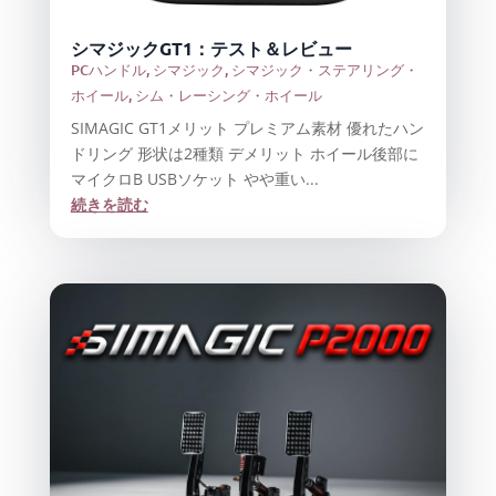
シマジックGT1：テスト＆レビュー
PCハンドル
,
シマジック
,
シマジック・ステアリング・
ホイール
,
シム・レーシング・ホイール
SIMAGIC GT1メリット プレミアム素材 優れたハン
ドリング 形状は2種類 デメリット ホイール後部に
マイクロB USBソケット やや重い...
続きを読む