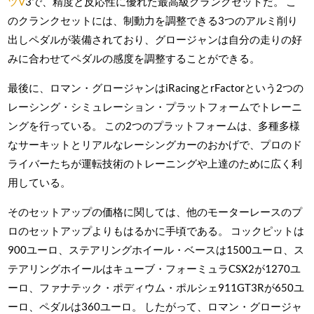
ツV
3で、精度と反応性に優れた最高級クランクセットだ。 こ
のクランクセットには、制動力を調整できる3つのアルミ削り
出しペダルが装備されており、グロージャンは自分の走りの好
みに合わせてペダルの感度を調整することができる。
最後に、ロマン・グロージャンはiRacingとrFactorという2つの
レーシング・シミュレーション・プラットフォームでトレーニ
ングを行っている。 この2つのプラットフォームは、多種多様
なサーキットとリアルなレーシングカーのおかげで、プロのド
ライバーたちが運転技術のトレーニングや上達のために広く利
用している。
そのセットアップの価格に関しては、他のモーターレースのプ
ロのセットアップよりもはるかに手頃である。 コックピットは
900ユーロ、ステアリングホイール・ベースは1500ユーロ、ス
テアリングホイールはキューブ・フォーミュラCSX2が1270ユ
ーロ、ファナテック・ポディウム・ポルシェ911GT3Rが650ユ
ーロ、ペダルは360ユーロ。 したがって、ロマン・グロージャ