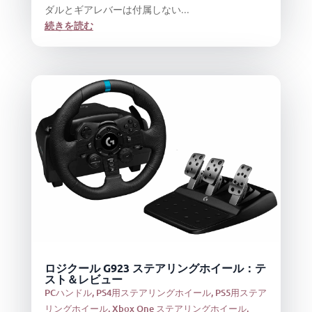
ダルとギアレバーは付属しない...
続きを読む
ロジクール G923 ステアリングホイール：テ
スト＆レビュー
PCハンドル
,
PS4用ステアリングホイール
,
PS5用ステア
リングホイール
,
Xbox One ステアリングホイール
,