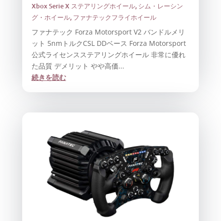
Xbox Serie X ステアリングホイール
,
シム・レーシン
グ・ホイール
,
ファナテックフライホイール
ファナテック Forza Motorsport V2 バンドルメリ
ット 5nmトルクCSL DDベース Forza Motorsport
公式ライセンスステアリングホイール 非常に優れ
た品質 デメリット やや高価...
続きを読む