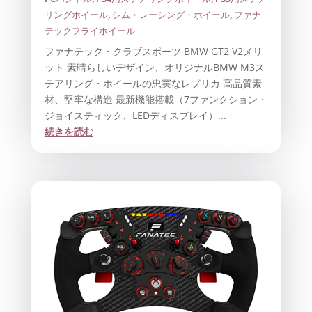
リングホイール
,
シム・レーシング・ホイール
,
ファナ
テックフライホイール
ファナテック・クラブスポーツ BMW GT2 V2メリ
ット 素晴らしいデザイン、オリジナルBMW M3ス
テアリング・ホイールの忠実なレプリカ 高品質素
材、堅牢な構造 最新機能搭載（7ファンクション・
ジョイスティック、LEDディスプレイ）...
続きを読む