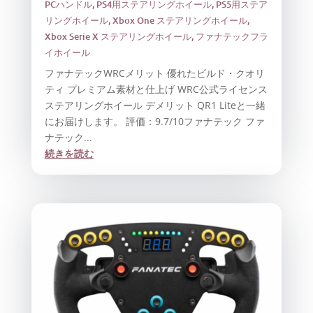
PCハンドル
,
PS4用ステアリングホイール
,
PS5用ステア
リングホイール
,
Xbox One ステアリングホイール
,
Xbox Serie X ステアリングホイール
,
ファナテックフラ
イホイール
ファナテックWRCメリット 優れたビルド・クオリ
ティ プレミアム素材と仕上げ WRC公式ライセンス
ステアリングホイール デメリット QR1 Liteと一緒
にお届けします。 評価：9.7/10ファナテック ファ
ナテック...
続きを読む