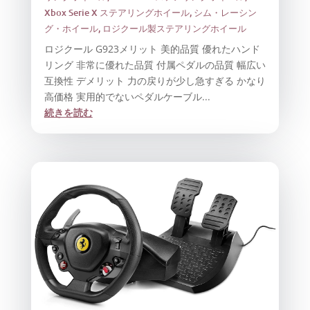
Xbox Serie X ステアリングホイール
,
シム・レーシン
グ・ホイール
,
ロジクール製ステアリングホイール
ロジクール G923メリット 美的品質 優れたハンド
リング 非常に優れた品質 付属ペダルの品質 幅広い
互換性 デメリット 力の戻りが少し急すぎる かなり
高価格 実用的でないペダルケーブル...
続きを読む