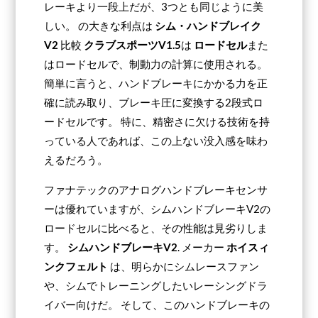
レーキより一段上だが、3つとも同じように美
しい。 の大きな利点は
シム・ハンドブレイク
V2
比較
クラブスポーツV1.5
は
ロードセル
また
はロードセルで、制動力の計算に使用される。
簡単に言うと、ハンドブレーキにかかる力を正
確に読み取り、ブレーキ圧に変換する2段式ロ
ードセルです。 特に、精密さに欠ける技術を持
っている人であれば、この上ない没入感を味わ
えるだろう。
ファナテックのアナログハンドブレーキセンサ
ーは優れていますが、シムハンドブレーキV2の
ロードセルに比べると、その性能は見劣りしま
す。
シムハンドブレーキV2
. メーカー
ホイスィ
ンクフェルト
は、明らかにシムレースファン
や、シムでトレーニングしたいレーシングドラ
イバー向けだ。 そして、このハンドブレーキの