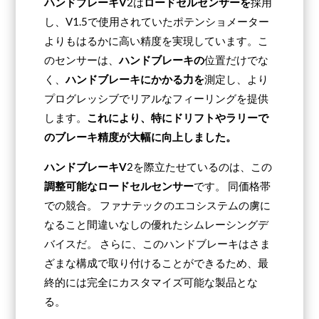
ハンドブレーキV
2は
ロードセルセンサーを
採用
し、V1.5で使用されていたポテンショメーター
よりもはるかに高い精度を実現しています。こ
のセンサーは、
ハンドブレーキの
位置だけでな
く、
ハンドブレーキにかかる力を
測定し、より
プログレッシブでリアルなフィーリングを提供
します。
これにより、特にドリフトやラリーで
のブレーキ精度が大幅に向上しました。
ハンドブレーキV
2を際立たせているのは、この
調整可能なロードセルセンサー
です。
同価格帯
での競合。 ファナテックのエコシステムの虜に
なること間違いなしの優れたシムレーシングデ
バイスだ。 さらに、このハンドブレーキはさま
ざまな構成で取り付けることができるため、最
終的には完全にカスタマイズ可能な製品とな
る。