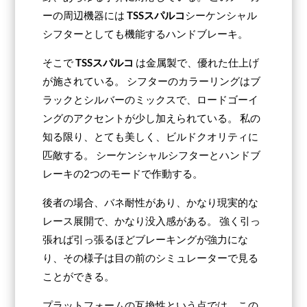
ーの周辺機器には
TSSスパルコ
シーケンシャル
シフターとしても機能するハンドブレーキ。
そこで
TSSスパルコ
は金属製で、優れた仕上げ
が施されている。 シフターのカラーリングはブ
ラックとシルバーのミックスで、ロードゴーイ
ングのアクセントが少し加えられている。 私の
知る限り、とても美しく、ビルドクオリティに
匹敵する。 シーケンシャルシフターとハンドブ
レーキの2つのモードで作動する。
後者の場合、バネ耐性があり、かなり現実的な
レース展開で、かなり没入感がある。 強く引っ
張れば引っ張るほどブレーキングが強力にな
り、その様子は目の前のシミュレーターで見る
ことができる。
プラットフォームの互換性という点では、この