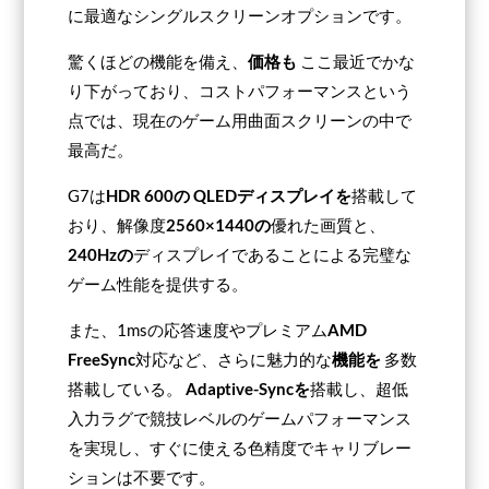
に最適なシングルスクリーンオプションです。
驚くほどの機能を備え、
価格も
ここ最近でかな
り下がっており、コストパフォーマンスという
点では、現在のゲーム用曲面スクリーンの中で
最高だ。
G7は
HDR 600の
QLEDディスプレイを
搭載して
おり、解像度
2560×1440の
優れた画質と、
240Hzの
ディスプレイであることによる完璧な
ゲーム性能を提供する。
また、1msの応答速度やプレミアム
AMD
FreeSync
対応など、さらに魅力的な
機能を
多数
搭載している。
Adaptive-Syncを
搭載し、超低
入力ラグで競技レベルのゲームパフォーマンス
を実現し、すぐに使える色精度でキャリブレー
ションは不要です。