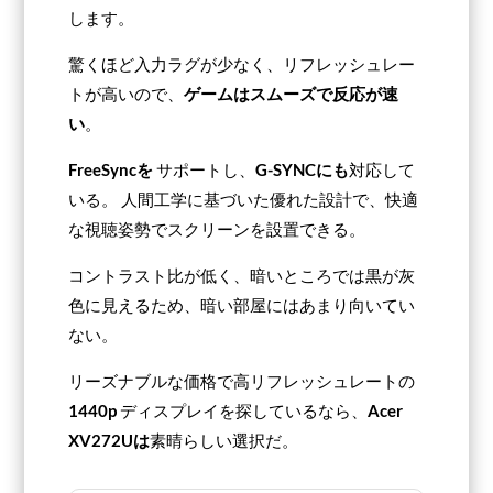
します。
驚くほど入力ラグが少なく、リフレッシュレー
トが高いので、
ゲームはスムーズで反応が速
い
。
FreeSyncを
サポートし、
G-SYNCにも
対応して
いる。 人間工学に基づいた優れた設計で、快適
な視聴姿勢でスクリーンを設置できる。
コントラスト比が低く、暗いところでは黒が灰
色に見えるため、暗い部屋にはあまり向いてい
ない。
リーズナブルな価格で高リフレッシュレートの
1440p
ディスプレイを探しているなら、
Acer
XV272Uは
素晴らしい選択だ。