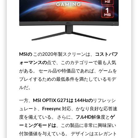
MSIの
この2020年製スクリーンは、
コストパフ
ォーマンスの
点で、このカテゴリーで最も人気
がある。 セール品や特価品であれば、ゲームを
プレイするための最低条件を満たしているモデ
ルだ。
一方、
MSI OPTIX G271は
144Hzの
リフレッシ
ュレート、
Freesync
対応、かなり良好な応答速
度を備えている。 さらに、
フルHD
解像度と
ゲ
ーミングモードは
、この製品に非常に興味深い
付加価値を与えている。 デザインはエレガント