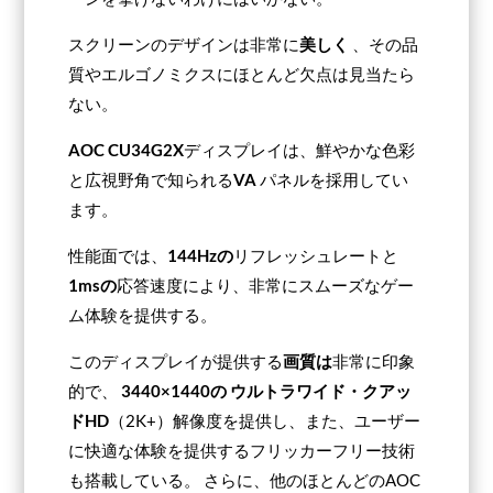
スクリーンのデザインは非常に
美しく
、その品
質やエルゴノミクスにほとんど欠点は見当たら
ない。
AOC CU34G2X
ディスプレイは、鮮やかな色彩
と広視野角で知られる
VA
パネルを採用してい
ます。
性能面では、
144Hzの
リフレッシュレートと
1msの
応答速度により、非常にスムーズなゲー
ム体験を提供する。
このディスプレイが提供する
画質は
非常に印象
的で、
3440×1440の
ウルトラワイド・クアッ
ドHD
（2K+）解像度を提供し、また、ユーザー
に快適な体験を提供するフリッカーフリー技術
も搭載している。 さらに、他のほとんどのAOC