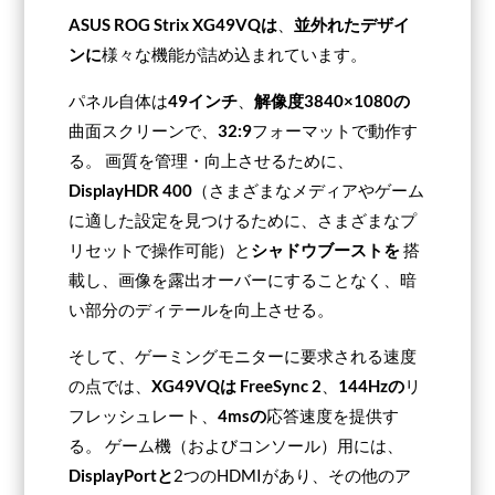
ASUS ROG Strix XG49VQは
、
並外れたデザイ
ンに
様々な機能が詰め込まれています。
パネル自体は
49インチ
、
解像度3840×1080の
曲面スクリーンで、
32:9
フォーマットで動作す
る。 画質を管理・向上させるために、
DisplayHDR 400
（さまざまなメディアやゲーム
に適した設定を見つけるために、さまざまなプ
リセットで操作可能）と
シャドウブーストを
搭
載し、画像を露出オーバーにすることなく、暗
い部分のディテールを向上させる。
そして、ゲーミングモニターに要求される速度
の点では、
XG49VQは
FreeSync 2
、
144Hzの
リ
フレッシュレート、
4msの
応答速度を提供す
る。 ゲーム機（およびコンソール）用には、
DisplayPortと
2つのHDMIがあり、その他のア