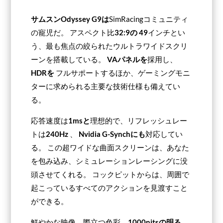
サムスンOdyssey G9は
SimRacingコミュニティ
の寵児だ。 アスペクト比
32:9の
49
インチとい
う、最も焦点の絞られたウルトラワイドスクリ
ーンを搭載している。
VAパネルを
採用し、
HDRを
フルサポートするほか、ゲーミングモニ
ターに求められる主要な技術仕様も備えてい
る。
応答速度は
1msと
理想的で、リフレッシュレー
トは
240Hz
、
Nvidia G-Synchにも
対応してい
る。 この超ワイドな曲面スクリーンは、あなた
サムスン オデッセイ G9
を包み込み、シミュレーションレーシングに没
頭させてくれる。 コックピットからは、周囲で
最高のシム・レーシング・スクリーン 2026
起こっているすべてのアクションを見渡すこと
ができる。
最安値を見る
鮮やかな映像、際立つ色彩、
1000nitsの明る