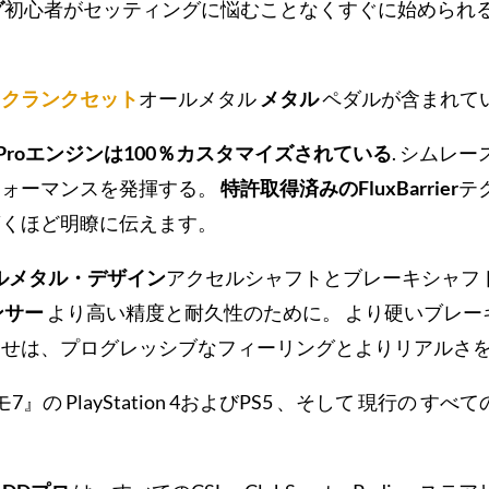
グ
初心者がセッティングに悩むことなくすぐに始められ
ル・クランクセット
オールメタル
メタル
ペダルが含まれて
 Proエンジンは100％カスタマイズされている
. シムレ
フォーマンスを発揮する。
特許取得済みのFluxBarrier
テ
驚くほど明瞭に伝えます。
ルメタル・デザイン
アクセルシャフトとブレーキシャフ
ンサー
より高い精度と耐久性のために。 より硬いブレー
わせは、プログレッシブなフィーリングとよりリアルさ
モ7
』の
PlayStation 4およびPS5
、そして
現行の
すべて