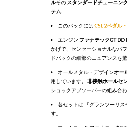
ル
その
スタンダードチューニン
テム
.
このパックには
CSL 2ペダ
エンジン
ファナテックGT DD
かげで、センセーショナルなパ
ドバックの細部のニュアンスを
オールメタル・デザイン
オー
用しています。
非接触ホールセ
ショックアブソーバーの組み合
各セットは
『グランツーリス
す。