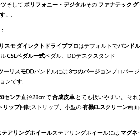
ーツ
そして
ポリフォニー・デジタル
その
ファナテック グ
す。
.
：
リスモ ダイレクトドライブプロ
はデフォルトで
バンド
ール
CSLペダル一式
ペダル、DDデスクスタンド
ツーリスモDD
バンドルには
3つのバージョン
プロバージョ
ジョンです。
28センチ
直径28cmで
合成皮革
とても扱いやすい。 それ
ストリップ
回転ストリップ、小型の
有機ELスクリーン
画面
roステアリングホイール
ステアリングホイールには
マグネ