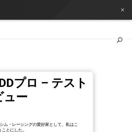
×
SimRacingのベンチマーク
ニュース
DDプロ – テスト
ビュー
たシム・レーシングの愛好家として、私はこ
うことにした。