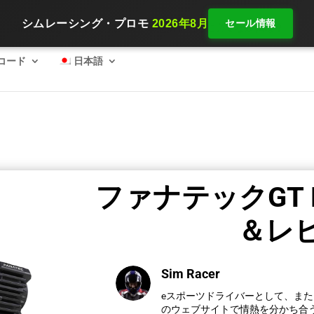
シムレーシング・プロモ
2026年8月
セール情報
SimRacing：2026 、好スタートを切るために必要な装備は？
コード
日本語
ファナテックGT 
＆レ
Sim Racer
eスポーツドライバーとして、ま
のウェブサイトで情熱を分かち合