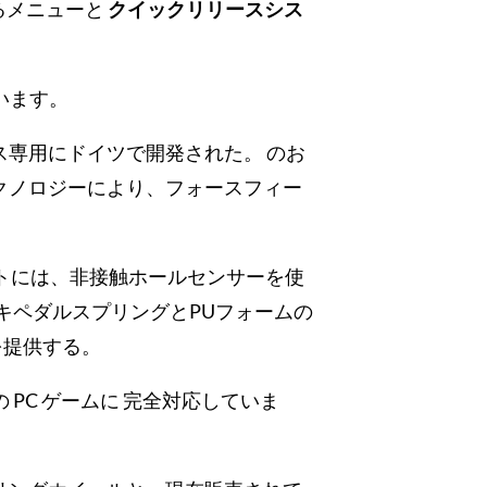
るメニューと
クイックリリースシス
います。
ース専用にドイツで開発された。 のお
クノロジーにより、フォースフィー
トには、非接触ホールセンサーを使
キペダルスプリングとPUフォームの
を提供する。
の
PC
ゲームに
完全対応していま