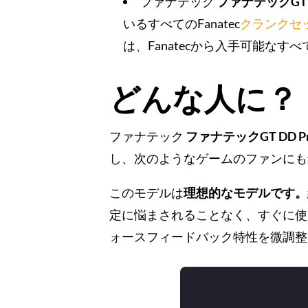
ファナテック
ファナテックGT
いるすべてのFanatec
クランクセ
は、Fanatecから入手可能な
どんな人に？
ファナテック
ファナテックGT DD P
し、次のようなゲームのファンに
このモデルは
理想的なモデルです。
定に悩まされることなく、すぐに
ォースフィードバック特性を微調整