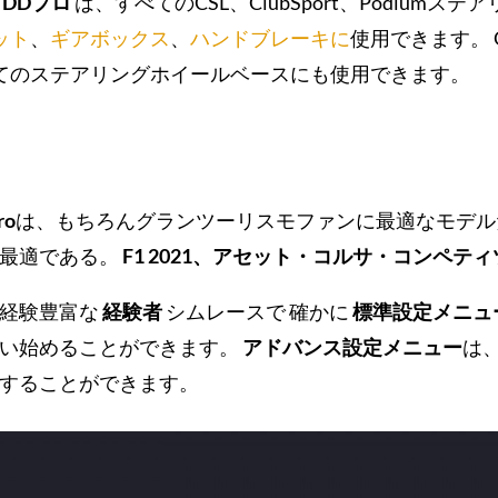
 DDプロ
は、すべてのCSL、ClubSport、Podium
ット
、
ギアボックス
、
ハンドブレーキに
使用できます。 G
すべてのステアリングホイールベースにも使用できます。
ro
は、もちろんグランツーリスモファンに最適なモデ
も最適である。
F1 2021、アセット・コルサ・コンペティ
経験豊富な
経験者
シムレースで 確かに
標準設定メニュ
使い始めることができます。
アドバンス設定メニュー
は
することができます。