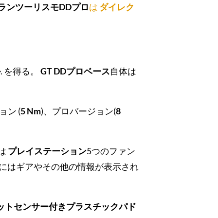
ランツーリスモDDプロ
は
ダイレク
ル
. を得る。
GT DDプロベース
自体は
ン (
5 Nm
)、プロバージョン(
8
は
プレイステーション
5つのファン
にはギアやその他の情報が表示され
ットセンサー付きプラスチックパド