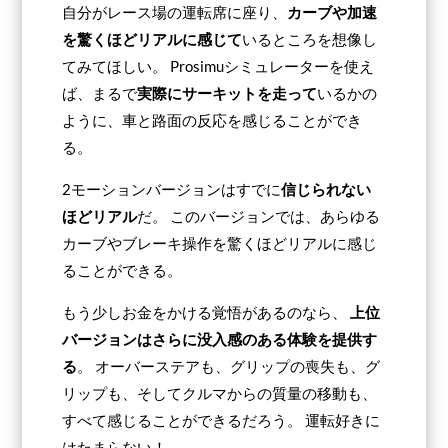
自分がレース場の運転席に座り、
カーブや加速
を驚くほどリアルに感じて
いるところを想像し
てみてほしい。 Prosimuシミュレーターを使え
ば、まるで
実際にサーキットを走って
いるかの
ように、車と路面の反応を感じることができ
る。
2モーションバージョンはすでに
信じられない
ほどリアル
だ。 このバージョンでは、あらゆる
カーブやブレーキ操作を驚くほどリアルに感じ
ることができる。
もう少しお金をかける覚悟があるのなら、
上位
バージョンはさらに没入感のある体験を提供す
る
。 オーバーステアも、グリップの喪失も、グ
リップも、そしてクルマからの質量の移動も、
すべて感じることができるだろう。 運転好きに
はたまらない！