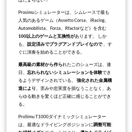
Prosimuシミュレーターは、シムレースで最も
人気のあるゲーム（Assetto Corsa、iRacing、
Automobilista、Forza、Rfactorなど）を含む
100以上のゲームと互換性が
あります。 しか
も、
設定済みでプラグアンドプレイなので
、す
ぐに演奏を始めることができる。
最高級の素材から作ら
れたこのシューズは、連
日、
忘れられないシミュレーションを体験
でき
るようデザインされている。
強化された金属構
造により
、歪みや忠実度を損なうことなく、あ
らゆる動きを驚くほど正確に感じることができ
る。
ProSimu T1000ダイナミックシミュレーター
は、最適なドライビングポジションに
調整可能