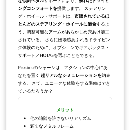
な傾斜ペダル
サポートにより、
優れたドライビ
ングコンフォートを
提供します。 ステアリン
グ・ホイール・サポートは、
市販されているほ
とんどのステアリング・ホイールに適合
するよ
う、調整可能なアームがあらかじめ穴あけ加工
されている。 さらに臨場感あふれるドライビン
グ体験のために、オプションでギアボックス・
サポート／HOTASを選ぶこともできる。
Prosimuのシャーシは、アクションの中心にあ
なたを置く
超リアルなシミュレーションを
約束
する。 さて、ユニークな体験をする準備はでき
ているだろうか？
メリット
他の追随を許さないリアリズム
頑丈なメタルフレーム