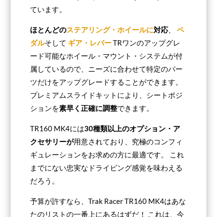
ています。
ほとんどの
ステアリング・ホイールに
対応
、
ペ
ダル
そして
ギア・レバー
TRワンのアップグレ
ード可能なホイール・マウント・システムが付
属しているので、ニーズに合わせて特定のパー
ツだけをアップグレードすることができます。
プレミアムスライドキットにより、シートポジ
ションを
素早く正確に調整
できます。
TR160 MK4には
30種類以上のオプション・ア
クセサリーが
用意されており、究極のコンフィ
ギュレーションをお求めの方に最適です。 これ
までにない忠実なドライビング感覚を味わえる
だろう。
予算が許すなら、Trak Racer TR160 MK4はあな
たのリストの一番上にあるはずだ！ これは、今