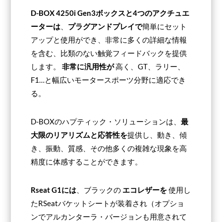
D-BOX 4250i Gen3ボックスと4つのアクチュエ
ーターは
、
プラグアンドプレイで
簡単にセット
アップと使用ができ、非常に多くの詳細な情報
を含む、比類のない触覚フィードバックを提供
します。
非常に汎用性が
高く、GT、ラリー、
F1…と幅広いモータースポーツ分野に適応でき
る。
D-BOXのハプティック・ソリューションは、
最
大限のリアリズムと応答性を
提供し、動き、傾
き、振動、質感、その他多くの複雑な現象を高
精度に体感することができます。
Rseat G1には
、ブラックの
エコレザーを
使用し
たRSeatバケットシートが装着され（オプショ
ンでアルカンターラ・バージョンも用意されて