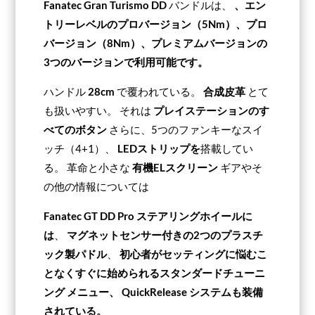
Fanatec Gran Turismo DD
バンドルは、
、エン
トリーレベルのプロバージョン（5Nm）、プロ
バージョン（8Nm）、プレミアムバージョンの
3つの
バージョンで
利用可能です。
ハンドル
28cm
で覆われている。
合成皮革
とて
も扱いやすい。 それは
プレイステーションのす
べてのボタン
さらに、5つのファンキーなスイ
ッチ（4+1）、
LEDストリップを
搭載してい
る。
革命と小さな
有機ELスクリーン
ギアやそ
の他の情報については
Fanatec GT DD Pro
ステアリングホイールに
は
、
マグネットセンサー付きの2つのプラスチ
ック製パドル
、
初心者がセッティングに悩むこ
となくすぐに始められる
スタンダードチューニ
ング
メニュー、
QuickRelease
システムも装備
されている。