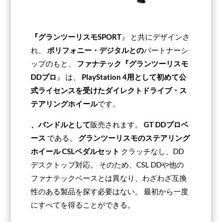
『グランツーリスモSPORT
』
と共にデザインさ
れ、
ポリフォニー・デジタルとの
パートナーシ
ップのもと、
ファナテック『グランツーリスモ
DDプロ
』
は、
PlayStation 4用として初めて公
式ライセンスを受けたダイレクトドライブ・ス
テアリングホイール
です。
、バンドルとして
販売されます。
GT DDプロベ
ース
である。
グランツーリスモのステアリング
ホイール
CSLペダルセット
クラッチなし、DD
デスクトップ対応。 そのため、CSL DDや他の
ファナテックベースとは異なり、わざわざ互換
性のある製品を探す必要はない。 最初から一度
にすべてを得ることができる。