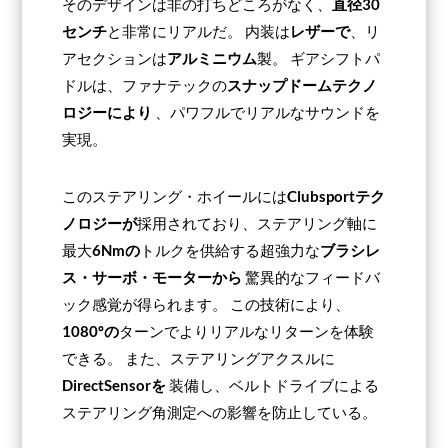
そのデザインは非の打ちどころがなく、
直径30
センチ
と非常にリアルだ。 内装は
レザーで
、リ
アセクションは
アルミニウム
製。 ギアシフトパ
ドルは、ファナテックの
スナップドームテクノ
ロジーにより
、パワフルでリアルなサウンドを
実現。
このステアリング・ホイールには
Clubsportテク
ノロジーが
採用されており、ステアリング軸に
最大
6Nmの
トルクを供給する超強力な
ブラシレ
ス・サーボ・モーターから
驚異的なフィードバ
ック感覚が得られます。 この技術により、
1080ºの
ターンでよりリアルなリターンを体験
できる。 また、ステアリングアクスルに
DirectSensorを
装備し、ベルトドライブによる
ステアリング角測定への影響を防止している。