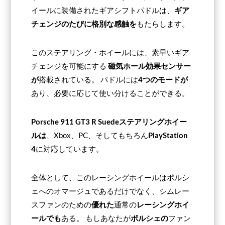
イールに装備されたギアシフトパドルは、
ギア
チェンジのたびに格別な感触を
もたらします。
このステアリング・ホイールには、素早いギア
チェンジを可能にする
磁気ホール効果センサー
が
搭載されている。 パドルには
4つのモードが
あり、必要に応じて使い分けることができる。
Porsche 911 GT3 R Suedeステアリングホイー
ルは
、Xbox、PC、そしてもちろん
PlayStation
4
に対応しています。
全体として、このレーシングホイールはポルシ
ェへのオマージュであるだけでなく、シムレー
スファンのための
優れた
通常の
レーシングホイ
ールでも
ある。 もしあなたが
ポルシェの
ファン