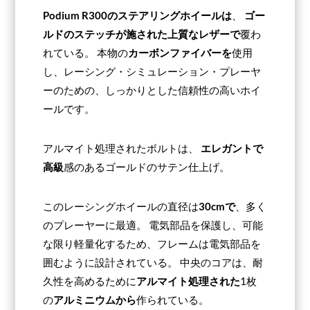
Podium R300のステアリングホイールは
、
ゴー
ルドのステッチが施された上質なレザーで
覆わ
れている。 本物の
カーボンファイバーを
使用
し、レーシング・シミュレーション・プレーヤ
ーのための、しっかりとした信頼性の高いホイ
ールです。
アルマイト処理されたボルトは、
エレガントで
高級
感のあるゴールドのサテン仕上げ。
このレーシングホイールの直径は
30cmで
、多く
のプレーヤーに最適。 電気部品を保護し、可能
な限り軽量化するため、フレームは電気部品を
囲むように設計されている。 中央のコアは、耐
久性を高めるために
アルマイト処理された
1枚
の
アルミニウムから
作られている。