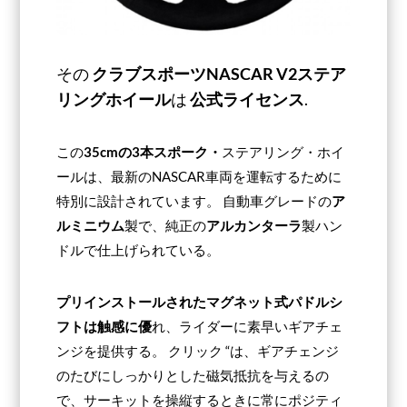
その
クラブスポーツNASCAR V2ステア
リングホイール
は
公式ライセンス
.
この
35cmの3本スポーク・
ステアリング・ホイ
ールは、最新のNASCAR車両を運転するために
特別に設計されています。 自動車グレードの
ア
ルミニウム
製で、純正の
アルカンターラ
製ハン
ドルで仕上げられている。
プリインストールされたマグネット式パドルシ
フトは触感に優
れ、ライダーに素早いギアチェ
ンジを提供する。 クリック “は、ギアチェンジ
のたびにしっかりとした磁気抵抗を与えるの
で、サーキットを操縦するときに常にポジティ