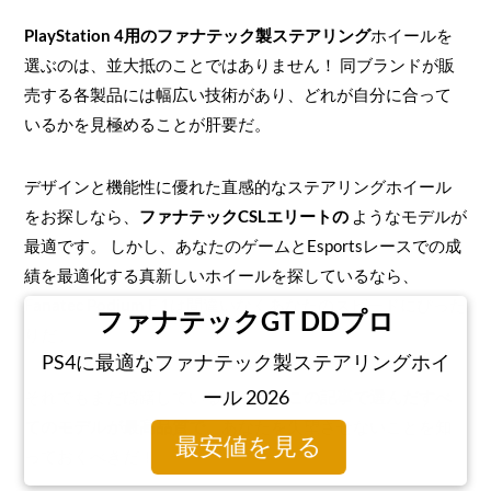
PlayStation 4用のファナテック製ステアリング
ホイールを
選ぶのは、並大抵のことではありません！ 同ブランドが販
売する各製品には幅広い技術があり、どれが自分に合って
いるかを見極めることが肝要だ。
デザインと機能性に優れた直感的なステアリングホイール
をお探しなら、
ファナテックCSLエリートの
ようなモデルが
最適です。 しかし、あなたのゲームとEsportsレースでの成
績を最適化する真新しいホイールを探しているなら、
Fanatec Podium F
1は間違いなくあなたのスピードにぴった
ファナテックGT DDプロ
りだ。
PS4に最適なファナテック製ステアリングホイ
ール 2026
それでもまだ躊躇しているのなら、
この記事で選んだすべ
てのモデルが最高品質で
、あなたを失望させないことを知
最安値を見る
っておくべきだ！