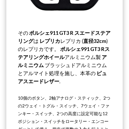
その
ポルシェ911 GT3 R スエードステア
リング
は
レプリカ
レプリカ (
直径32cm
)
のレプリカです。
ポルシェ991 GT3 Rス
テアリングホイール
アルミニウム製
ア
ルミニウム
ブラッシュドアルミニウム
とアルマイト処理を施し、本革の
ピュ
アスエードレザー
.
10個のボタン、2軸アナログ・スティック、2つ
の2ウェイ・トグル・スイッチ、7ウェイ・ファ
ンキー・スイッチ、2つの高度に設定可能な12
ポジション・スイッチをロータリー・エンコー