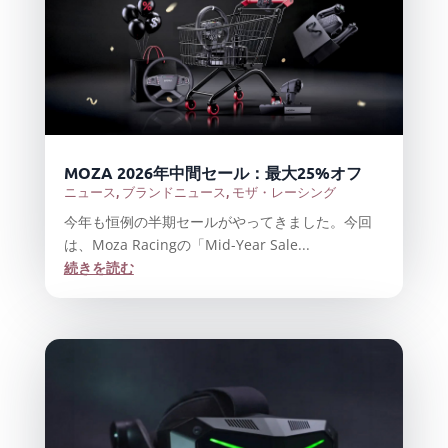
MOZA 2026年中間セール：最大25%オフ
ニュース
,
ブランドニュース
,
モザ・レーシング
今年も恒例の半期セールがやってきました。今回
は、Moza Racingの「Mid-Year Sale...
続きを読む