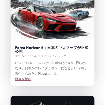
Forza Horizon 6：日本の巨大マップが正式
公開
ゲームニュース
,
ニュース
,
フォルツァ
Forza Horizon 6のマップの全貌がついに明らかに
なり、日本がプレイグラウンドになるという噂が
裏付けられた。Playground...
続きを読む