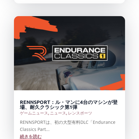
RENNSPORT：ル・マンに4台のマシンが登
場、耐久クラシック第1弾
ゲームニュース
,
ニュース
,
レンスポーツ
RENNSPORTは、初の大型有料DLC「Endurance
Classics Part...
続きを読む